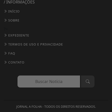
/ INFORMAÇÕES
INÍCIO
SOBRE
?>
EXPEDIENTE
TERMOS DE USO E PRIVACIDADE
FAQ
CONTATO
Termos de Uso e Privacidade
Esse site utiliza cookies para melhorar sua
experiência de navegação. Ao continuar o acesso,
entendemos que você concorda com nossos Termos
JORNAL A FOLHA - TODOS OS DIREITOS RESERVADOS.
de Uso e Privacidade.