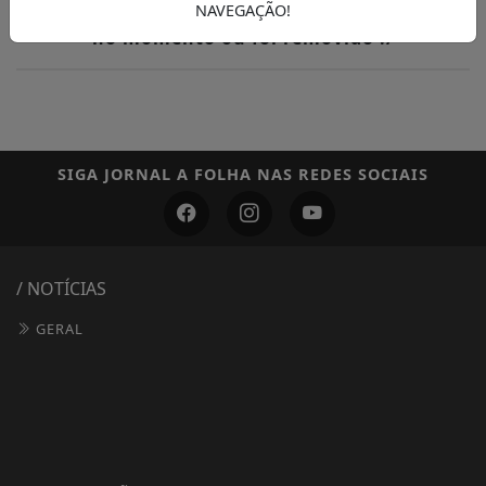
tentou acessar não existe, está indisponível
NAVEGAÇÃO!
no momento ou foi removido :/
SIGA
JORNAL A FOLHA
NAS REDES SOCIAIS
/ NOTÍCIAS
GERAL